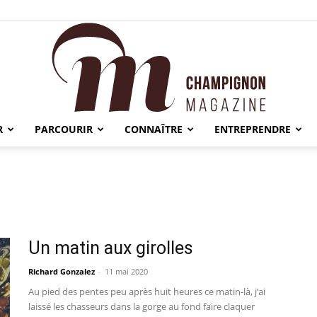
R
PARCOURIR
CONNAÎTRE
ENTREPRENDRE
Champignon
Un matin aux girolles
Magazine
Richard Gonzalez
-
11 mai 2020
Au pied des pentes peu après huit heures ce matin-là, j’ai
laissé les chasseurs dans la gorge au fond faire claquer