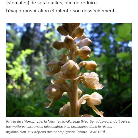
(stomates) de ses feuilles, afin de réduire
l’évapotranspiration et ralentir son dessèchement.
Privée de chlorophylle, la Néottie nid-d’oiseau (Neottia nidus-avis) doit puiser
les matières carbonées nécessaires à sa croissance dans le réseau
mycorhizien, aux dépens des champignons (photo GEASTER)