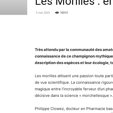
Les Morilles : enf
5 mai 2020
10313
Partager
Très attendu par la communauté des amateur
connaissance de ce champignon mythique. Fr
description des espèces et leur écologie, t
Les morilles attisent une passion toute part
de vue scientifique. La connaissance rigoure
magique entre l’incroyable ferveur d’un ph
décisive dans la science « morchellesque ».
Philippe Clowez, docteur en Pharmacie basé 