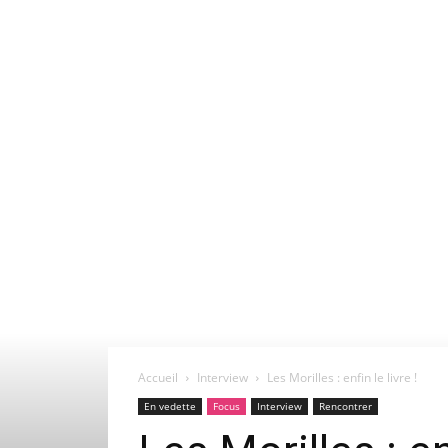
Accueil
Interview
Les Morilles : enfin le livre !
En vedette
Focus
Interview
Rencontrer