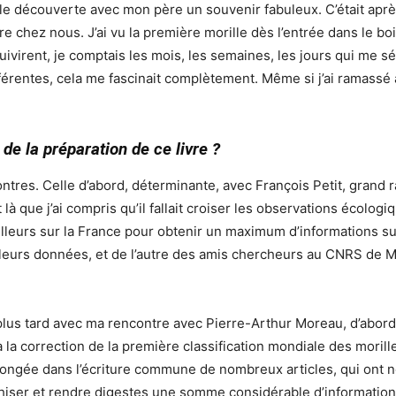
ille découverte avec mon père un souvenir fabuleux. C’était apr
ière chez nous. J’ai vu la première morille dès l’entrée dans le b
virent, je comptais les mois, les semaines, les jours qui me sép
férentes, cela me fascinait complètement. Même si j’ai ramassé 
 de la préparation de ce livre ?
ncontres. Celle d’abord, déterminante, avec François Petit, grand
là que j’ai compris qu’il fallait croiser les observations écolo
lleurs sur la France pour obtenir un maximum d’informations sur
eurs données, et de l’autre des amis chercheurs au CNRS de Mont
plus tard avec ma rencontre avec Pierre-Arthur Moreau, d’abord
r à la correction de la première classification mondiale des morill
olongée dans l’écriture commune de nombreux articles, qui ont no
archiser et rendre digestes une somme considérable d’informatio