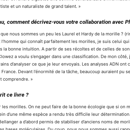
artiste et un naturaliste de grand talent. »
u, comment décrivez-vous votre collaboration avec Ph
e que nous sommes un peu les Laurel et Hardy de la morille ? (r
l’homme qui connaît parfaitement les morilles, je suis celui qui l
as la bonne intuition. A partir de ses récoltes et de celles de so
lowez a voulu s’engager dans une classification. De mon côté, j
ains d’analyser ce que je leur envoyais. Les analyses ADN ont
France. Devant l’énormité de la tâche, beaucoup auraient pu se dé
ut comprendre. »
it ce livre ?
our les morilles. On ne peut faire de la bonne écologie que si o
sein d’une même espèce a rendu très difficile leur détermination
ellanger a d’abord permis de stabiliser d’anciens noms de mori
ur les bases moléculaires. Du coup, nous nous sommes aussi r