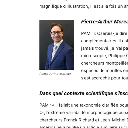
magnifique d’illustration, il est à la fois un 
Pierre-Arthur Morea
PAM : « Oserais-je dir
complémentaires. Il est 
jamais trouvé, je n’ai p
microscopie, Philippe C
chercheurs montpelliér
espèces de morilles en 
Pierre-Arthur Moreau
s’est accroché pour to
Dans quel contexte scientifique s’inscr
PAM : « Il fallait une taxonomie clarifiée p
Or, l’extrême variabilité morphologique au 
chercheurs Franck Richard et Jean-Michel B
américaine a publié un article similaire s