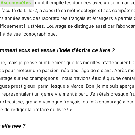
Ascomycètes
dont il empile les données avec un soin mania
faculté de Lille-2, a apporté sa méthodologie et ses compétences
s années avec des laboratoires français et étrangers a permis 
fiquement illustrées. L’ouvrage se distingue aussi par l’abondan
oint de vue iconographique.
mment vous est venue l’idée d’écrire ce livre ?
à dire, mais je pense humblement que les morilles m’attendaient. 
c pour moteur une passion née dès l’âge de six ans. Après mes 
antage sur les champignons : nous n’avions étudié qu’une centai
gues prestigieux, parmi lesquels Marcel Bon, je me suis aperçu 
 représentaient un genre vraiment à part. J’en étais presque f
ourtecuisse, grand mycologue français, qui m’a encouragé à écrire
é de rédiger la préface du livre ! »
elle née ?