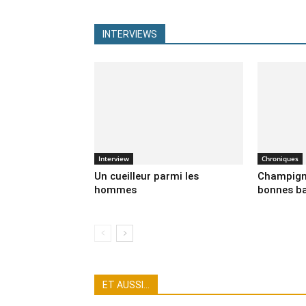
INTERVIEWS
Interview
Chroniques
Un cueilleur parmi les
Champigno
hommes
bonnes b
Tout
Balade
Chroniques
Co
Gastronomie
Identification
ET AUSSI…