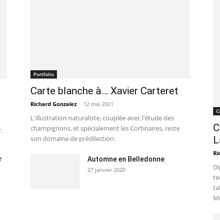
Portfolio
Carte blanche à… Xavier Carteret
Richard Gonzalez
-
12 mai 2021
C
L'illustration naturaliste, couplée avec l'étude des
C
champignons, et spécialement les Cortinaires, reste
.
son domaine de prédilection.
L
Ri
r
Automne en Belledonne
Di
27 janvier 2020
te
ta
Mu