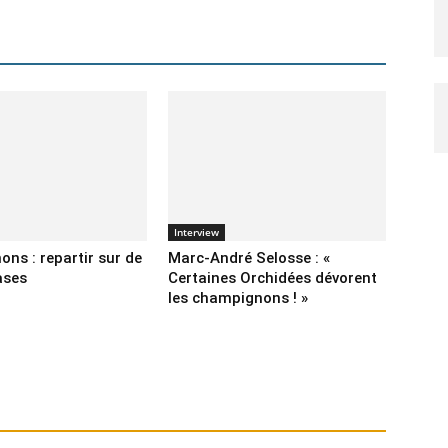
Interview
ns : repartir sur de
Marc-André Selosse : «
ases
Certaines Orchidées dévorent
les champignons ! »
nnaître
Économie
En vedette
Entreprendre
Focus
Interview
Parcourir
Portfolio
Portrait
Rencontrer
Savourer
Sciences
Plus