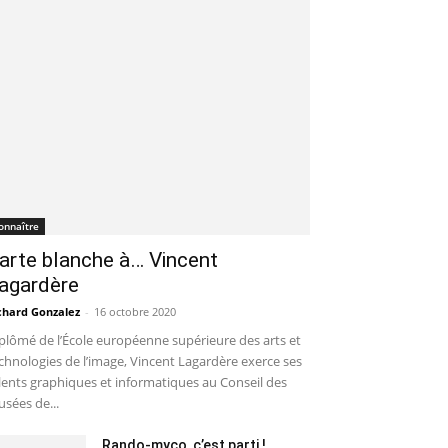
onnaître
arte blanche à… Vincent
agardère
chard Gonzalez
-
16 octobre 2020
plômé de l’École européenne supérieure des arts et
chnologies de l’image, Vincent Lagardère exerce ses
lents graphiques et informatiques au Conseil des
sées de...
Rando-myco, c’est parti !