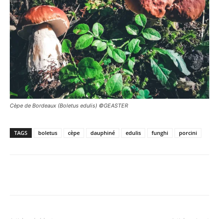
Cèpe de Bordeaux (Boletus edulis) ©GEASTER
TAGS
boletus
cèpe
dauphiné
edulis
funghi
porcini