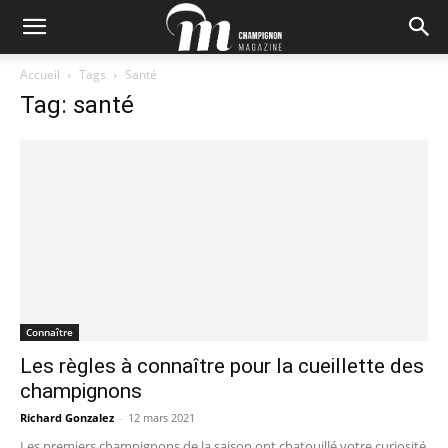
Accueil
Tags
Santé
Tag: santé
Connaître
Les règles à connaître pour la cueillette des
champignons
Richard Gonzalez
-
12 mars 2021
Les premiers champignons de la saison ont chatouillé votre curiosité