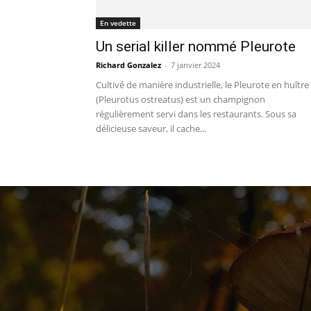
En vedette
Un serial killer nommé Pleurote
Richard Gonzalez
-
7 janvier 2024
Cultivé de manière industrielle, le Pleurote en huître
(Pleurotus ostreatus) est un champignon
régulièrement servi dans les restaurants. Sous sa
délicieuse saveur, il cache...