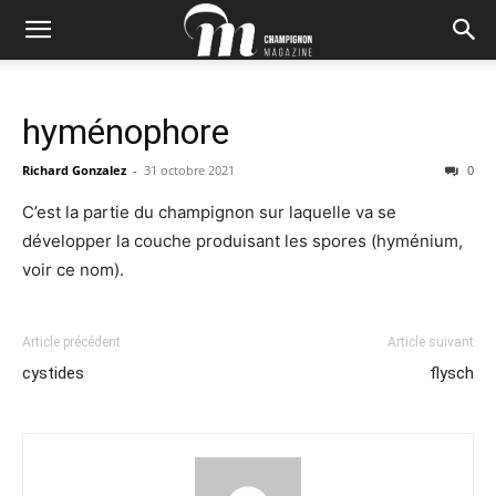
hyménophore
Richard Gonzalez
-
31 octobre 2021
0
C’est la partie du champignon sur laquelle va se
développer la couche produisant les spores (hyménium,
voir ce nom).
Article précédent
Article suivant
cystides
flysch