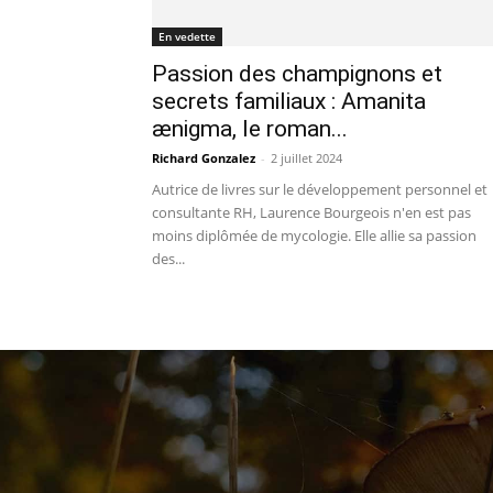
En vedette
Passion des champignons et
secrets familiaux : Amanita
ænigma, le roman...
Richard Gonzalez
-
2 juillet 2024
Autrice de livres sur le développement personnel et
consultante RH, Laurence Bourgeois n'en est pas
moins diplômée de mycologie. Elle allie sa passion
des...