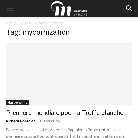
Accueil
Tags
Mycorhization
Tag: mycorhization
Gastronomie
Première mondiale pour la Truffe blanche
Richard Gonzalez
-
16 février 2021
Basées dans les Hautes-Alpes, les Pépinières Robin ont réussi la
première production contrôlée de Truffe blanche en dehors de la