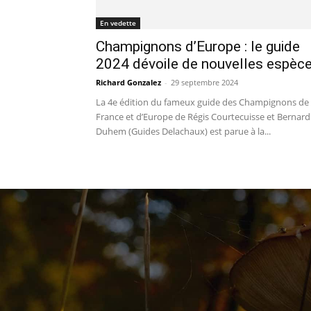
En vedette
Champignons d’Europe : le guide
2024 dévoile de nouvelles espèc
Richard Gonzalez
-
29 septembre 2024
La 4e édition du fameux guide des Champignons de
France et d’Europe de Régis Courtecuisse et Bernard
Duhem (Guides Delachaux) est parue à la...