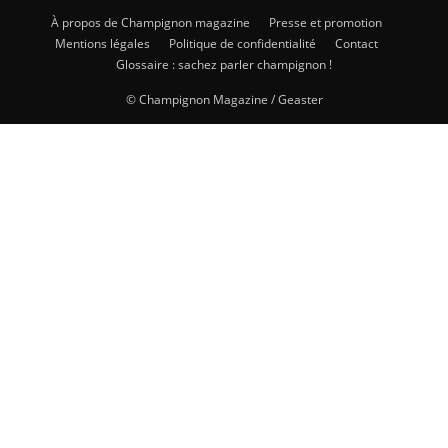
À propos de Champignon magazine
Presse et promotion
Mentions légales
Politique de confidentialité
Contact
Glossaire : sachez parler champignon !
© Champignon Magazine / Geaster