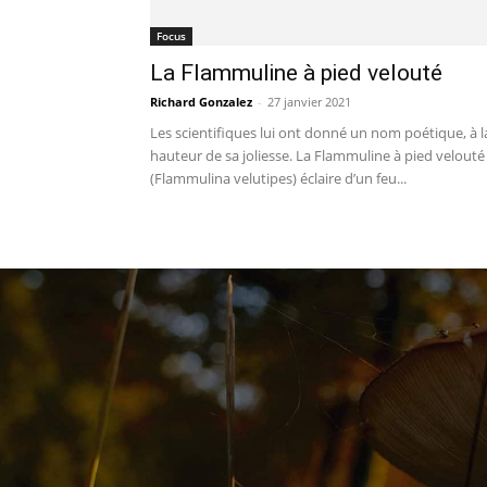
Focus
La Flammuline à pied velouté
Richard Gonzalez
-
27 janvier 2021
Les scientifiques lui ont donné un nom poétique, à l
hauteur de sa joliesse. La Flammuline à pied velouté
(Flammulina velutipes) éclaire d’un feu...