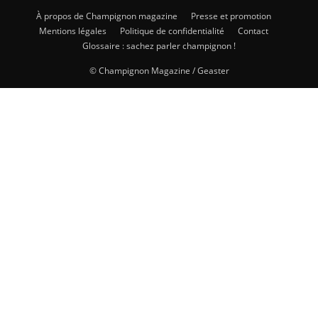
À propos de Champignon magazine
Presse et promotion
Mentions légales
Politique de confidentialité
Contact
Glossaire : sachez parler champignon !
© Champignon Magazine / Geaster