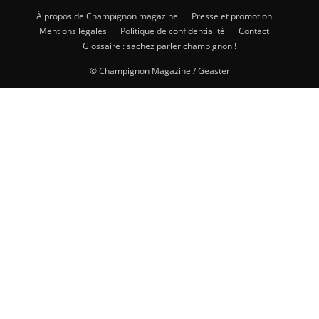
À propos de Champignon magazine
Presse et promotion
Mentions légales
Politique de confidentialité
Contact
Glossaire : sachez parler champignon !
© Champignon Magazine / Geaster