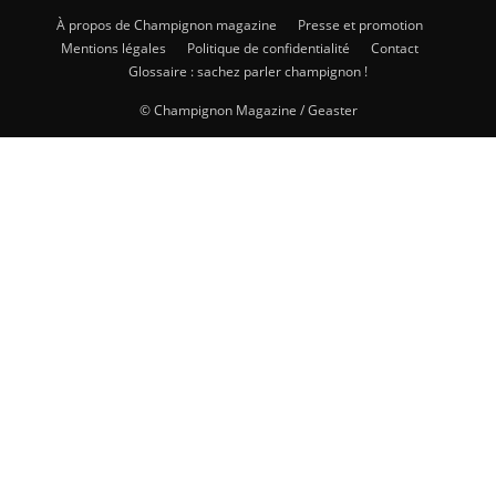
À propos de Champignon magazine
Presse et promotion
Mentions légales
Politique de confidentialité
Contact
Glossaire : sachez parler champignon !
© Champignon Magazine / Geaster