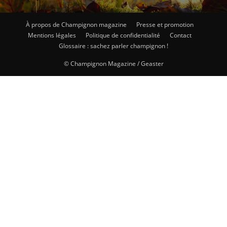
À propos de Champignon magazine
Presse et promotion
Mentions légales
Politique de confidentialité
Contact
Glossaire : sachez parler champignon !
© Champignon Magazine / Geaster