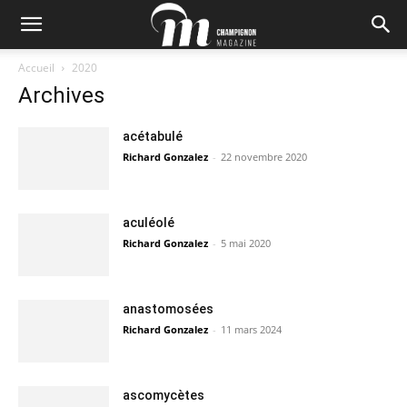
Accueil
2020
Archives
acétabulé
Richard Gonzalez
-
22 novembre 2020
aculéolé
Richard Gonzalez
-
5 mai 2020
anastomosées
Richard Gonzalez
-
11 mars 2024
ascomycètes